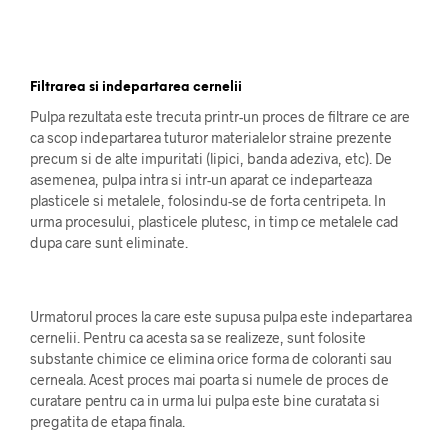
Filtrarea si indepartarea cernelii
Pulpa rezultata este trecuta printr-un proces de filtrare ce are
ca scop indepartarea tuturor materialelor straine prezente
precum si de alte impuritati (lipici, banda adeziva, etc). De
asemenea, pulpa intra si intr-un aparat ce indeparteaza
plasticele si metalele, folosindu-se de forta centripeta. In
urma procesului, plasticele plutesc, in timp ce metalele cad
dupa care sunt eliminate.
Urmatorul proces la care este supusa pulpa este indepartarea
cernelii. Pentru ca acesta sa se realizeze, sunt folosite
substante chimice ce elimina orice forma de coloranti sau
cerneala. Acest proces mai poarta si numele de proces de
curatare pentru ca in urma lui pulpa este bine curatata si
pregatita de etapa finala.