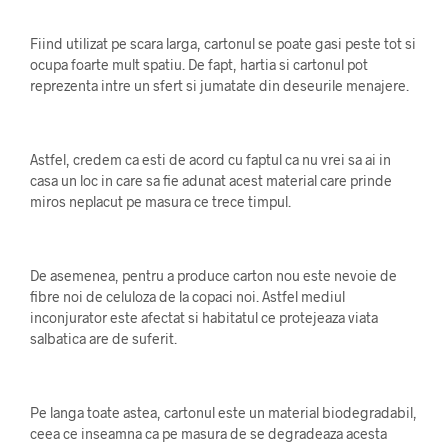
Fiind utilizat pe scara larga, cartonul se poate gasi peste tot si
ocupa foarte mult spatiu. De fapt, hartia si cartonul pot
reprezenta intre un sfert si jumatate din deseurile menajere.
Astfel, credem ca esti de acord cu faptul ca nu vrei sa ai in
casa un loc in care sa fie adunat acest material care prinde
miros neplacut pe masura ce trece timpul.
De asemenea, pentru a produce carton nou este nevoie de
fibre noi de celuloza de la copaci noi. Astfel mediul
inconjurator este afectat si habitatul ce protejeaza viata
salbatica are de suferit.
Pe langa toate astea, cartonul este un material biodegradabil,
ceea ce inseamna ca pe masura de se degradeaza acesta