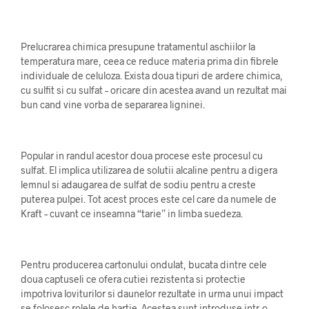
Prelucrarea chimica presupune tratamentul aschiilor la
temperatura mare, ceea ce reduce materia prima din fibrele
individuale de celuloza. Exista doua tipuri de ardere chimica,
cu sulfit si cu sulfat – oricare din acestea avand un rezultat mai
bun cand vine vorba de separarea ligninei.
Popular in randul acestor doua procese este procesul cu
sulfat. El implica utilizarea de solutii alcaline pentru a digera
lemnul si adaugarea de sulfat de sodiu pentru a creste
puterea pulpei. Tot acest proces este cel care da numele de
Kraft – cuvant ce inseamna “tarie” in limba suedeza.
Pentru producerea cartonului ondulat, bucata dintre cele
doua captuseli ce ofera cutiei rezistenta si protectie
impotriva loviturilor si daunelor rezultate in urma unui impact
se folosesc rolele de hartie. Acestea sunt introduse intr-o