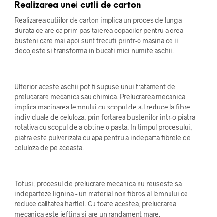
Realizarea unei cutii de carton
Realizarea cutiilor de carton implica un proces de lunga
durata ce are ca prim pas taierea copacilor pentru a crea
busteni care mai apoi sunt trecuti printr-o masina ce ii
decojeste si transforma in bucati mici numite aschii.
Ulterior aceste aschii pot fi supuse unui tratament de
prelucarare mecanica sau chimica. Prelucrarea mecanica
implica macinarea lemnului cu scopul de a-l reduce la fibre
individuale de celuloza, prin fortarea bustenilor intr-o piatra
rotativa cu scopul de a obtine o pasta. In timpul procesului,
piatra este pulverizata cu apa pentru a indeparta fibrele de
celuloza de pe aceasta.
Totusi, procesul de prelucrare mecanica nu reuseste sa
indeparteze lignina – un material non fibros al lemnului ce
reduce calitatea hartiei. Cu toate acestea, prelucrarea
mecanica este ieftina si are un randament mare.