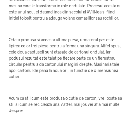
masina care le transforma in role ondulate. Procesul acesta nu
este unul nou, el datand inca din secolul al XVIII-lea si fiind
initial folosit pentru a adauga volane camasiilor sau rochiilor.
Odata produsa si aceasta ultima piesa, urmatorul pas este
lipirea celor trei piese pentru a forma una singura. Altfel spus,
cele doua captuseli sunt atasate de cartonul ondulat. Iar
podusul rezultat este taiat pe fiecare parte cu un fierestrau
circular pentru a da cartonului margini drepte. Masinaria taie
apoi cartonul de pana la noua ori, in functie de dimensiunea
cutiei.
Acum ca stii cum este produsa o cutie de carton, vrei poate sa
stii si cum se recicleaza una. Astfel, mai jos vei afla mai multe
despre: